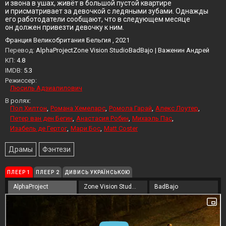
и звона в ушах, живёт в большой пустой квартире
и присматривает за девочкой с ледяными зубами. Однажды
его работодатели сообщают, что в следующем месяце
он должен привезти девочку к ним.
Франция Великобритания Бельгия , 2021
Перевод:
AlphaProjectZone Vision StudioBadBajo | Важенин Андрей
KП:
4.8
IMDB:
5.3
Режиссер:
Люсиль Адзиалилович
В ролях:
Пол Хилтон
Романа Хемеларс
Ромола Гарай
Алекс Лоутер
Петер ван ден Бегин
Анастасия Робин
Михаэль Пас
Изабель де Гертог
Мари Бос
Matt Coster
Драмы
Фэнтези
ПЛЕЕР 1
ПЛЕЕР 2
ДИВИСЬ УКРАЇНСЬКОЮ
AlphaProject
Zone Vision Studio
BadBajo