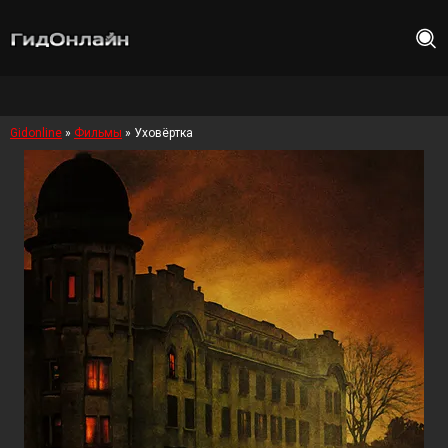
Gidonline
»
Фильмы
» Уховёртка