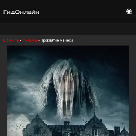
Gidonline
»
Фильмы
» Проклятие мачехи