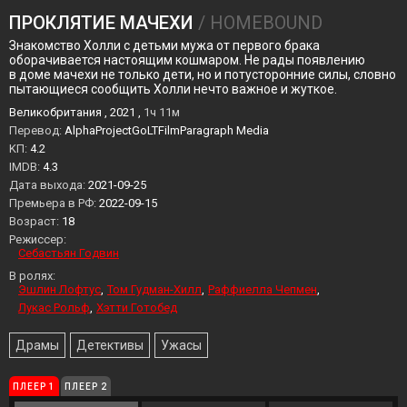
ПРОКЛЯТИЕ МАЧЕХИ
/ HOMEBOUND
Знакомство Холли с детьми мужа от первого брака
оборачивается настоящим кошмаром. Не рады появлению
в доме мачехи не только дети, но и потусторонние силы, словно
пытающиеся сообщить Холли нечто важное и жуткое.
Великобритания , 2021 ,
1ч 11м
Перевод:
AlphaProjectGoLTFilmParagraph Media
KП:
4.2
IMDB:
4.3
Дата выхода:
2021-09-25
Премьера в РФ:
2022-09-15
Возраст:
18
Режиссер:
Себастьян Годвин
В ролях:
Эшлин Лофтус
Том Гудман-Хилл
Раффиелла Чепмен
Лукас Рольф
Хэтти Готобед
Драмы
Детективы
Ужасы
ПЛЕЕР 1
ПЛЕЕР 2