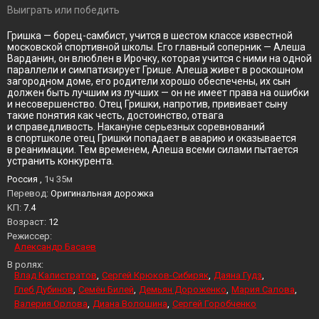
Выиграть или победить
Гришка — борец-самбист, учится в шестом классе известной
московской спортивной школы. Его главный соперник — Алеша
Варданин, он влюблен в Ирочку, которая учится с ними на одной
параллели и симпатизирует Грише. Алеша живет в роскошном
загородном доме, его родители хорошо обеспечены, их сын
должен быть лучшим из лучших — он не имеет права на ошибки
и несовершенство. Отец Гришки, напротив, прививает сыну
такие понятия как честь, достоинство, отвага
и справедливость. Накануне серьезных соревнований
в спортшколе отец Гришки попадает в аварию и оказывается
в реанимации. Тем временем, Алеша всеми силами пытается
устранить конкурента.
Россия ,
1ч 35м
Перевод:
Оригинальная дорожка
KП:
7.4
Возраст:
12
Режиссер:
Александр Басаев
В ролях:
Влад Калистратов
Сергей Крюков-Сибиряк
Даяна Гудз
Глеб Дубинов
Семён Билей
Демьян Дороженко
Мария Салова
Валерия Орлова
Диана Волошина
Сергей Горобченко