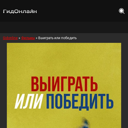
Gidonline
»
Фильмы
» Выиграть или победить