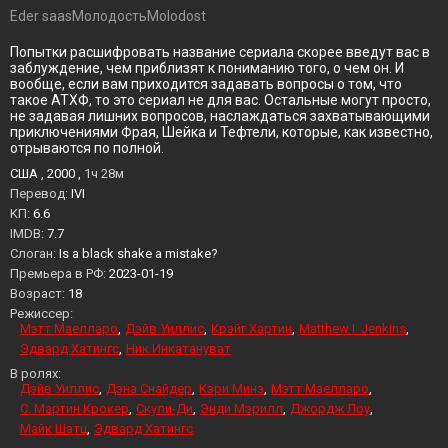
Eder saasМолодостьMolodost
Попытки расшифровать название сериала скорее введут вас в
заблуждение, чем приблизят к пониманию того, о чем он. И
вообще, если вам приходится задавать вопросы о том, что
такое АТХФ, то это сериал не для вас. Остальные могут просто,
не задавая лишних вопросов, наслаждаться захватывающими
приключениями Фрая, Шейка и Тефтели, которые, как известно,
отрываются по полной.
США , 2000 ,
1ч 28м
Перевод:
IVI
KП:
6.6
IMDB:
7.7
Слоган:
Is a black shake a mistake?
Премьера в РФ:
2023-01-19
Возраст:
18
Режиссер:
Мэтт Маелларо
Дэйв Уиллис
Крэйг Хартин
Matthew I. Jenkins
Эдвард Хатингс
Ник Инкатануват
В ролях:
Дэйв Уиллис
Дэна Снайдер
Кэри Минз
Мэтт Маелларо
С. Мартин Крокер
Скули-Ди
Энди Мэрилл
Джордж Лоу
Майк Шатц
Эдвард Хатингс