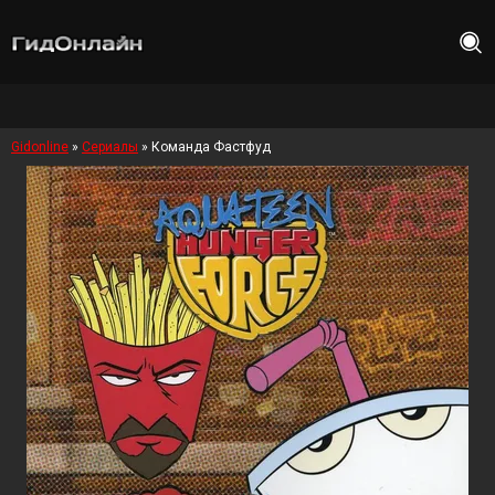
Gidonline
»
Сериалы
» Команда Фастфуд