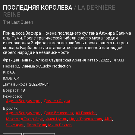
ПОСЛЕДНЯЯ КОРОЛЕВА
/ LA DERNIÈRE
REINE
The Last Queen
Принцесса Зафира — жена последнего султана Алжира Салима
аль-Туми. После трагической гибели своего мужа гордая
и непокорная Зафира отвергает любовь посягающего на трон
корсара Барбароссы и становится единственной надеждой
своего народа на независимость.
Франция Тайвань Алжир Саудовская Аравия Катар , 2022 ,
1ч 50м
Перевод:
Синема УСLucky Production
KП:
6.6
IMDB:
6.4
Дата выхода:
2022-09-04
Возраст:
18
Режиссер:
Адила Бендимерад
Дамьен Онури
В ролях:
Адила Бендимерад
Дали Бенссалах
Ali Damiche
Мохамед Тахар Зауи
Имен Нуэль
Надя Терешкевич
Ali D
Янис Ауин
Лила Туши
Мина Лахтер