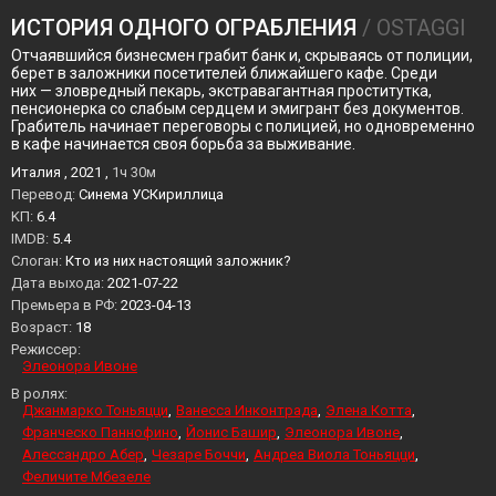
ИСТОРИЯ ОДНОГО ОГРАБЛЕНИЯ
/ OSTAGGI
Отчаявшийся бизнесмен грабит банк и, скрываясь от полиции,
берет в заложники посетителей ближайшего кафе. Среди
них — зловредный пекарь, экстравагантная проститутка,
пенсионерка со слабым сердцем и эмигрант без документов.
Грабитель начинает переговоры с полицией, но одновременно
в кафе начинается своя борьба за выживание.
Италия , 2021 ,
1ч 30м
Перевод:
Синема УСКириллица
KП:
6.4
IMDB:
5.4
Слоган:
Кто из них настоящий заложник?
Дата выхода:
2021-07-22
Премьера в РФ:
2023-04-13
Возраст:
18
Режиссер:
Элеонора Ивоне
В ролях:
Джанмарко Тоньяцци
Ванесса Инконтрада
Элена Котта
Франческо Паннофино
Йонис Башир
Элеонора Ивоне
Алессандро Абер
Чезаре Боччи
Андреа Виола Тоньяцци
Феличите Мбезеле