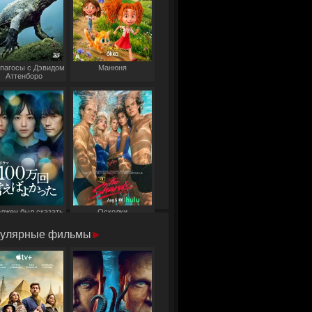
пагосы с Дэвидом
Манюня
Аттенборо
олжен был сказать
Осколки
то миллион раз
улярные фильмы