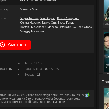
CPI Films | СиПиАй Филмз
вучка
жиссер
Мамору Осии
ролях
Ацуко Танака
Акио Оцука
Коити Ямадэра
Ютака Накано
Тамио Оки
Тэссё Гэнда
Гала
Намаки Масакадзу
Масато Яманоти
Синдзи Огава
Мицуру Миямото
Смотреть
IMDB:
7.9 (9)
eds a body.
Дата выхода:
2023-01-30
Я д
Возраст:
18
э
Поп
тижениям в кибернетике люди могут заменять свои конечности
токо Кусанаги из 9-го отдела службы безопасности ведёт
ным хакером, который называет себя Кукловод.