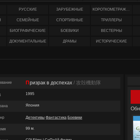
РУССКИЕ
ЗАРУБЕЖНЫЕ
КОРОТКОМЕТРАЖНЫЕ
Я
СЕМЕЙНЫЕ
СПОРТИВНЫЕ
ТРИЛЛЕРЫ
БИОГРАФИЧЕСКИЕ
БОЕВИКИ
ВЕСТЕРНЫ
ДОКУМЕНТАЛЬНЫЕ
ДРАМЫ
ИСТОРИЧЕСКИЕ
Призрак в доспехах
/ 攻殻機動隊
звание
1995
д
Япония
рана
Обн
нр
Детективы
Фантастика
Боевики
99 м.
емя