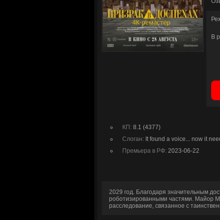
Оз
Ре
В 
КП:
8.1 (4377)
Слоган:
It found a voice... now it ne
Премьера в РФ:
2023-06-22
2029 год. Благодаря значительным дос
роботизированными частями. Майор Мо
расследование, связанное с таинствен