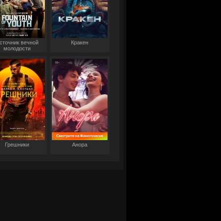
сточник вечной
Кракен
молодости
Грешники
Анора