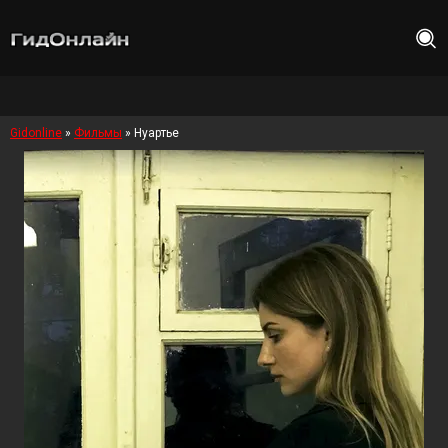
Gidonline
»
Фильмы
» Нуартье