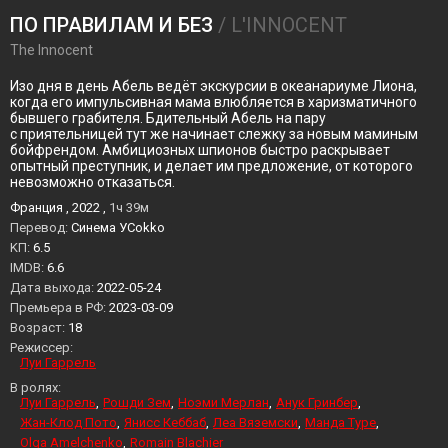
ПО ПРАВИЛАМ И БЕЗ
/ L'INNOCENT
The Innocent
Изо дня в день Абель ведёт экскурсии в океанариуме Лиона,
когда его импульсивная мама влюбляется в харизматичного
бывшего грабителя. Бдительный Абель на пару
с приятельницей тут же начинает слежку за новым маминым
бойфрендом. Амбициозных шпионов быстро раскрывает
опытный преступник, и делает им предложение, от которого
невозможно отказаться.
Франция , 2022 ,
1ч 39м
Перевод:
Синема УСokko
KП:
6.5
IMDB:
6.6
Дата выхода:
2022-05-24
Премьера в РФ:
2023-03-09
Возраст:
18
Режиссер:
Луи Гаррель
В ролях:
Луи Гаррель
Рошди Зем
Ноэми Мерлан
Анук Гринбер
Жан-Клод Пото
Янисс Кеббаб
Леа Вяземски
Манда Туре
Olga Amelchenko
Romain Blachier