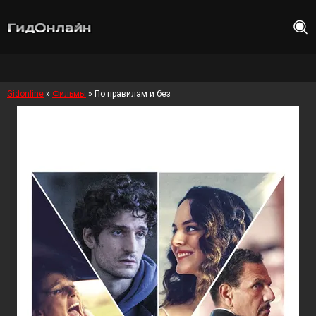
Gidonline
»
Фильмы
» По правилам и без