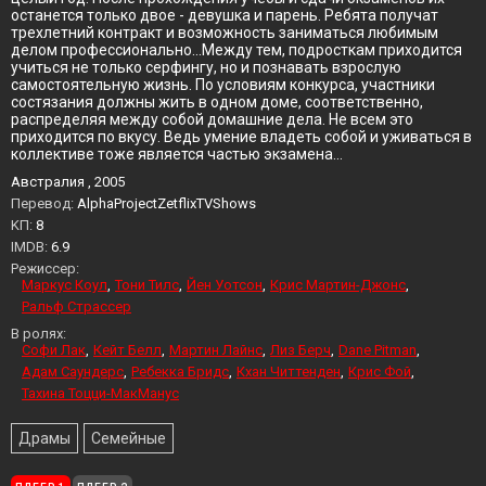
останется только двое - девушка и парень. Ребята получат
трехлетний контракт и возможность заниматься любимым
делом профессионально…Между тем, подросткам приходится
учиться не только серфингу, но и познавать взрослую
самостоятельную жизнь. По условиям конкурса, участники
состязания должны жить в одном доме, соответственно,
распределяя между собой домашние дела. Не всем это
приходится по вкусу. Ведь умение владеть собой и уживаться в
коллективе тоже является частью экзамена...
Австралия , 2005
Перевод:
AlphaProjectZetflixTVShows
KП:
8
IMDB:
6.9
Режиссер:
Маркус Коул
Тони Тилс
Йен Уотсон
Крис Мартин-Джонс
Ральф Страссер
В ролях:
Софи Лак
Кейт Белл
Мартин Лайнс
Лиз Берч
Dane Pitman
Адам Саундерс
Ребекка Бридс
Кхан Читтенден
Крис Фой
Тахина Тоцци-МакМанус
Драмы
Семейные