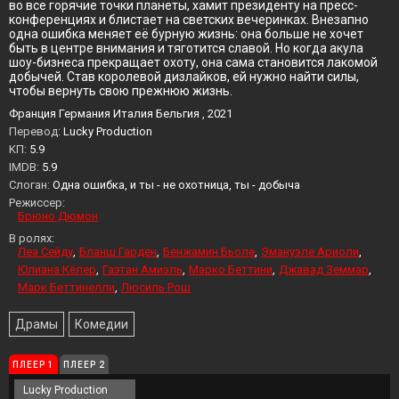
во все горячие точки планеты, хамит президенту на пресс-
конференциях и блистает на светских вечеринках. Внезапно
одна ошибка меняет её бурную жизнь: она больше не хочет
быть в центре внимания и тяготится славой. Но когда акула
шоу-бизнеса прекращает охоту, она сама становится лакомой
добычей. Став королевой дизлайков, ей нужно найти силы,
чтобы вернуть свою прежнюю жизнь.
Франция Германия Италия Бельгия , 2021
Перевод:
Lucky Production
KП:
5.9
IMDB:
5.9
Слоган:
Одна ошибка, и ты - не охотница, ты - добыча
Режиссер:
Брюно Дюмон
В ролях:
Леа Сейду
Бланш Гарден
Бенжамин Бьоле
Эмануэле Ариоли
Юлиана Кёлер
Гаэтан Амиэль
Марко Беттини
Джавад Земмар
Марк Беттинелли
Люсиль Рош
Драмы
Комедии
ПЛЕЕР 1
ПЛЕЕР 2
Lucky Production