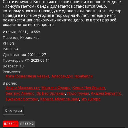
Санти из музея. Вот только все они новички в воровском деле.
«Консультантом» банды дилетантов становится Энцо,
которому много лет назад уже удалось выкрасть этот шедевр.
Правда в итоге он угодил в тюрьму на 40 лет. Теперь у него
появляется шанс закончить начатое дело, но в этот раз всё
оказывается не так просто.
Италия , 2021 ,
1ч 55м
Перевод:
Кириллица
KП:
6.3
IMDB:
6.4
Дата выхода:
2021-11-27
Премьера в РФ:
2023-09-14
Возраст:
18
Режиссер:
Лука Тровеллези Чезана
Алессандро Тарабелли
В ролях:
Ивано Марескотти
Мартина Фузаро
Келли Чен Иншань
Беатрис Айелло
Орфео Орландо
Лодо Гуэнци
Андреа Беруатто
Джакомо Боттони
Карола Абдалла Саид
Уго Дигеро
Комедии
ПЛЕЕР 1
ПЛЕЕР 2