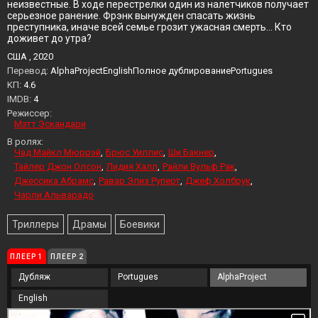
неизвестные. В ходе перестрелки один из налетчиков получает
серьезное ранение. Фрэнк вынужден спасать жизнь
преступника, иначе всей семье грозит ужасная смерть... Кто
доживет до утра?
США , 2020
Перевод:
AlphaProjectEnglishПолное дублированиеPortugues
KП:
4.6
IMDB:
4
Режиссер:
Мэтт Эскандари
В ролях:
Чад Майкл Мюррэй
Брюс Уиллис
Ши Бакнер
Тайлер Джон Олсон
Лидия Халл
Райли Вульф Рак
Джессика Абрамс
Равар Элиз Руперт
Джеф Холбрук
Чарли Альварадо
Триллеры
Драмы
Боевики
ПЛЕЕР 1
ПЛЕЕР 2
Дубляж
Portugues
AlphaProject
English