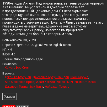
1930-е годы, Англия. Над миром нависает тень Второй мировой,
а священник Линус с женой и дочерью переезжает
в предоставленный церковью дом. От него скрывают,
что предыдущий жилец сошёл с ума, убил жену, а сам
повесился, и вскоре с новыми постояльцами начинают
происходить странные вещи. Поначалу Линус закрывает на это
глаза и даже не верит вышедшему на него местному
оккультисту Гарри Прайсу, но вскоре им предстоит
объединиться для борьбы с коварным злом.
Великобритания , 2020
Перевод:
@MUZOBOZ@Pazl VoiceEnglishiTunes
KП:
4.9
IMDB:
4.5
Слоган:
Зло родилось здесь
Режиссер:
Кристофер Смит
В ролях:
Джон Хеффернан
Джессика Браун-Финдли
Шон Харрис
Аня Маккенна-Брюс
Адам Хагилл
Джон Линч
Джин Ст. Клэр
Джейсон Торпе
Эми Тригг
Найджел Трэвис
Ужасы