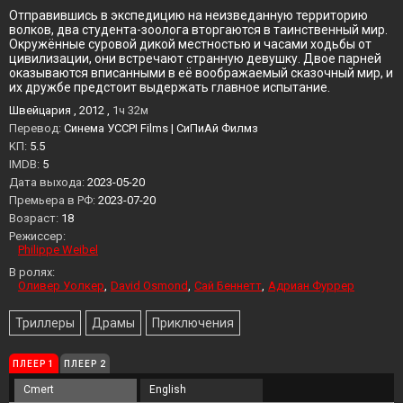
Отправившись в экспедицию на неизведанную территорию
волков, два студента-зоолога вторгаются в таинственный мир.
Окружённые суровой дикой местностью и часами ходьбы от
цивилизации, они встречают странную девушку. Двое парней
оказываются вписанными в её воображаемый сказочный мир, и
их дружбе предстоит выдержать главное испытание.
Швейцария , 2012 ,
1ч 32м
Перевод:
Синема УСCPI Films | СиПиАй Филмз
KП:
5.5
IMDB:
5
Дата выхода:
2023-05-20
Премьера в РФ:
2023-07-20
Возраст:
18
Режиссер:
Philippe Weibel
В ролях:
Оливер Уолкер
David Osmond
Сай Беннетт
Адриан Фуррер
Триллеры
Драмы
Приключения
ПЛЕЕР 1
ПЛЕЕР 2
Cmert
English