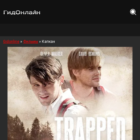
Gidonline
»
Фильмы
» Капкан