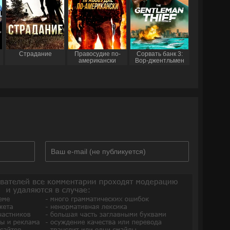
Страдание
Правосудие по-
Сорвать банк 3:
американски
Вор-джентльмен