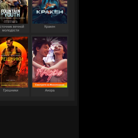
сточник вечной
Кракен
молодости
Грешники
Анора