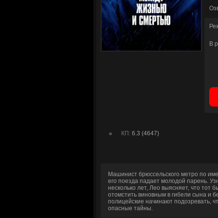
Оз
Ре
В 
КП:
6.3 (4647)
Машинист брюссельского метро по име
его поезда падает молодой парень. Узн
несколько лет, Лео выясняет, что тот
отомстить виновным в гибели сына и 
полицейские начинают подозревать, ч
опасные тайны.