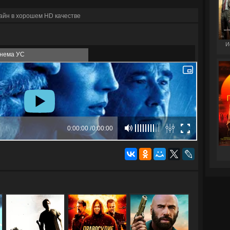
айн в хорошем HD качестве
И
нема УС