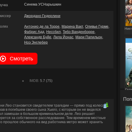
Синема УСНарышкин
вучка
жиссер
Джордано Гедерлини
ролях
Антонио де ла Торре
Марина Вакт
Оливье Гурме
Никт
Фабрис Адд
Нессбил
Тибо Ванденборре
Александр Буйе
Лила Йонас
Мари Папильон
Ноэ Энглебер
Смотреть
IMDB:
5.7 (75)
Гала
Поп
ни Лео становится свидетелем трагедии — прямо под колеса
ав в погибшем своего сына Хьюго, с которым он не виделся
 был замешан в большом криминальном деле. Лео решает
берется за собственное расследование. Тем временем местные
то прошлое обычного на вид работника метро может хранить