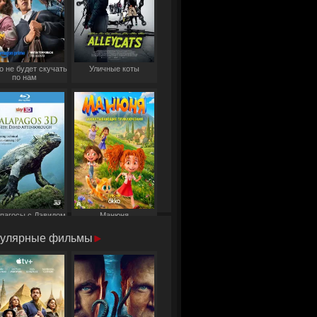
о не будет скучать
Уличные коты
по нам
пагосы с Дэвидом
Манюня
Аттенборо
улярные фильмы