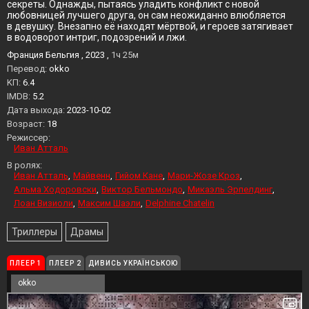
секреты. Однажды, пытаясь уладить конфликт с новой
любовницей лучшего друга, он сам неожиданно влюбляется
в девушку. Внезапно её находят мёртвой, и героев затягивает
в водоворот интриг, подозрений и лжи.
Франция Бельгия , 2023 ,
1ч 25м
Перевод:
okko
KП:
6.4
IMDB:
5.2
Дата выхода:
2023-10-02
Возраст:
18
Режиссер:
Иван Атталь
В ролях:
Иван Атталь
Майвенн
Гийом Кане
Мари-Жозе Кроз
Альма Ходоровски
Виктор Бельмондо
Микаэль Эрпелдинг
Лоан Визиоли
Максим Шаэли
Delphine Chatelin
Триллеры
Драмы
ПЛЕЕР 1
ПЛЕЕР 2
ДИВИСЬ УКРАЇНСЬКОЮ
okko