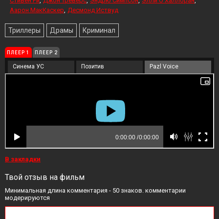
Стивен Ри
Джон Треверс
Эндрю Симпсон
Элли О’Халлоран
Аарон МакКаскер
Десмонд Иствуд
Триллеры
Драмы
Криминал
ПЛЕЕР 1
ПЛЕЕР 2
Синема УС
Позитив
Pazl Voice
В закладки
Твой отзыв на фильм
Минимальная длина комментария - 50 знаков. комментарии
модерируются