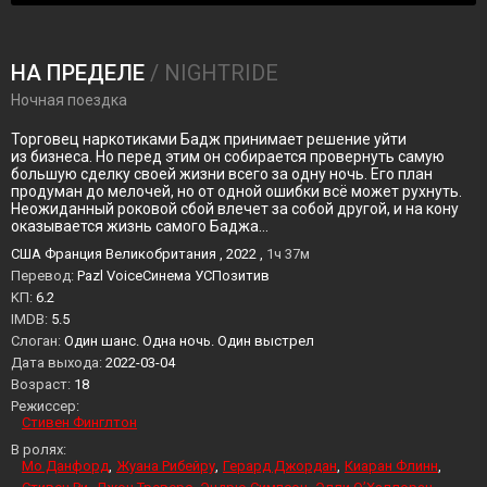
НА ПРЕДЕЛЕ
/ NIGHTRIDE
Ночная поездка
Торговец наркотиками Бадж принимает решение уйти
из бизнеса. Но перед этим он собирается провернуть самую
большую сделку своей жизни всего за одну ночь. Его план
продуман до мелочей, но от одной ошибки всё может рухнуть.
Неожиданный роковой сбой влечет за собой другой, и на кону
оказывается жизнь самого Баджа…
США Франция Великобритания , 2022 ,
1ч 37м
Перевод:
Pazl VoiceСинема УСПозитив
KП:
6.2
IMDB:
5.5
Слоган:
Один шанс. Одна ночь. Один выстрел
Дата выхода:
2022-03-04
Возраст:
18
Режиссер:
Стивен Финглтон
В ролях:
Мо Данфорд
Жуана Рибейру
Герард Джордан
Киаран Флинн