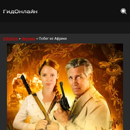
Gidonline
»
Фильмы
» Побег из Африки