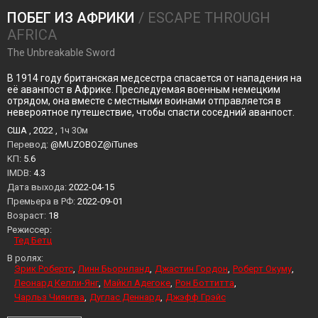
ПОБЕГ ИЗ АФРИКИ
/ ESCAPE THROUGH
AFRICA
The Unbreakable Sword
В 1914 году британская медсестра спасается от нападения на
её аванпост в Африке. Преследуемая военным немецким
отрядом, она вместе с местными воинами отправляется в
невероятное путешествие, чтобы спасти соседний аванпост.
США , 2022 ,
1ч 30м
Перевод:
@MUZOBOZ@iTunes
KП:
5.6
IMDB:
4.3
Дата выхода:
2022-04-15
Премьера в РФ:
2022-09-01
Возраст:
18
Режиссер:
Тед Бетц
В ролях:
Эрик Робертс
Линн Бьорнланд
Джастин Гордон
Роберт Окуму
Леонард Келли-Янг
Майкл Адегоке
Рон Боттитта
Чарльз Чиянгва
Дуглас Деннард
Джэфф Грэйс