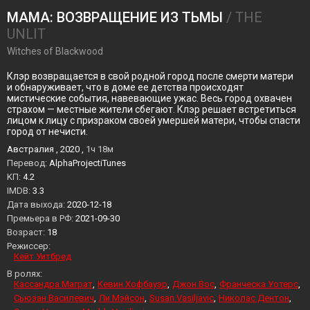
МАМА: ВОЗВРАЩЕНИЕ ИЗ ТЬМЫ
/ THE
UNLIT
Witches of Blackwood
Клэр возвращается в свой родной город после смерти матери
и обнаруживает, что в доме ее детства происходят
мистические события, навевающие ужас. Весь город охвачен
страхом — местные жители сбегают. Клэр решает встретиться
лицом к лицу с призраком своей умершей матери, чтобы спасти
город от нечисти.
Австралия , 2020 ,
1ч 18м
Перевод:
AlphaProjectiTunes
KП:
4.2
IMDB:
3.3
Дата выхода:
2020-12-18
Премьера в РФ:
2021-09-30
Возраст:
18
Режиссер:
Кейт Уитбред
В ролях:
Кассандра Маграт
Кевин Хофбауэр
Джон Вос
Франческа Уотерс
Сьюзан Василевич
Ли Мэйсон
Susan Vasiljavic
Николас Дентон