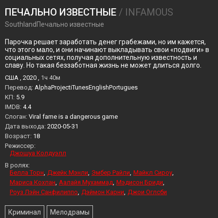
ПЕЧАЛЬНО ИЗВЕСТНЫЕ
/ INFAMOUS
SouthlandПечально известные
Парочка решает заработать денег грабежами, но им кажется,
что этого мало, и они начинают выкладывать свои «подвиги» в
социальных сетях, получая дополнительную известность и
славу. Но такая беззаботная жизнь не может длиться долго.
США , 2020 ,
1ч 40м
Перевод:
AlphaProjectiTunesEnglishPortugues
KП:
5.9
IMDB:
4.4
Слоган:
Viral fame is a dangerous game
Дата выхода:
2020-05-31
Возраст:
18
Режиссер:
Джошуа Колдуэлл
В ролях:
Белла Торн
Джейк Мэнли
Эмбер Райли
Майкл Сироу
Мариса Кохлан
Аалайя Мухаммад
Мэдисон Бриди
Роуз Лэйн Санфилиппо
Дэймон Карни
Джои Оглсби
Криминал
Мелодрамы