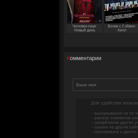
Человек-паук:
Волки с Сэйвин-
Новый день
Хилл
Комментарии