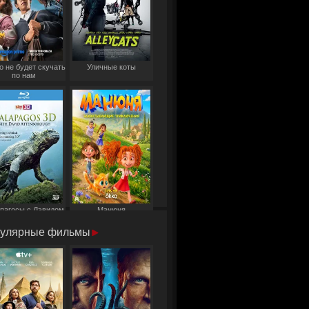
о не будет скучать
Уличные коты
по нам
пагосы с Дэвидом
Манюня
Аттенборо
улярные фильмы