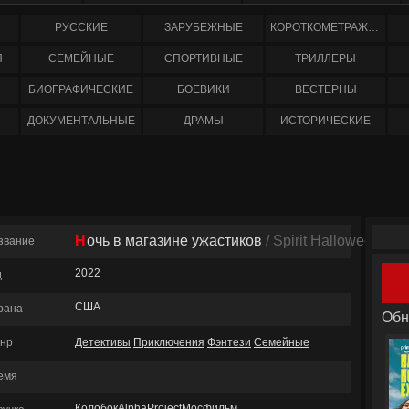
РУССКИЕ
ЗАРУБЕЖНЫЕ
КОРОТКОМЕТРАЖНЫЕ
Я
СЕМЕЙНЫЕ
СПОРТИВНЫЕ
ТРИЛЛЕРЫ
БИОГРАФИЧЕСКИЕ
БОЕВИКИ
ВЕСТЕРНЫ
ДОКУМЕНТАЛЬНЫЕ
ДРАМЫ
ИСТОРИЧЕСКИЕ
Ночь в магазине ужастиков
/ Spirit Halloween
звание
2022
д
США
рана
Обн
нр
Детективы
Приключения
Фэнтези
Семейные
емя
КолобокAlphaProjectМосфильм