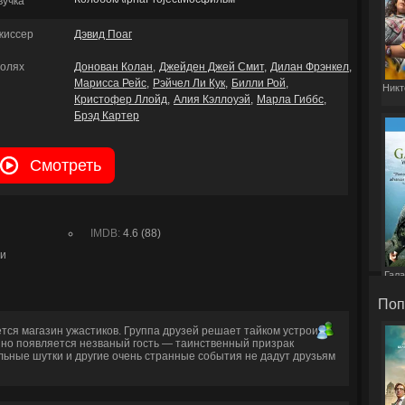
вучка
жиссер
Дэвид Поаг
ролях
Донован Колан
Джейден Джей Смит
Дилан Фрэнкел
Марисса Рейс
Рэйчел Ли Кук
Билли Рой
Никт
Кристофер Ллойд
Алия Кэллоуэй
Марла Гиббс
Брэд Картер
Смотреть
IMDB:
4.6 (88)
ии
Гала
Поп
тся магазин ужастиков. Группа друзей решает тайком устроить
пно появляется незваный гость — таинственный призрак
льные шутки и другие очень странные события не дадут друзьям