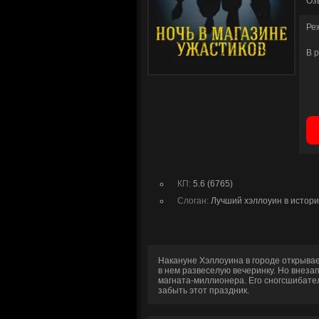
Оз
Ре
В 
КП:
5.6 (6765)
Слоган:
Лучший хэллоуин в истор
Накануне Хэллоуина в городе открывае
в нем развеселую вечеринку. Но внеза
магната-миллионера. Его сногсшибате
забыть этот праздник.