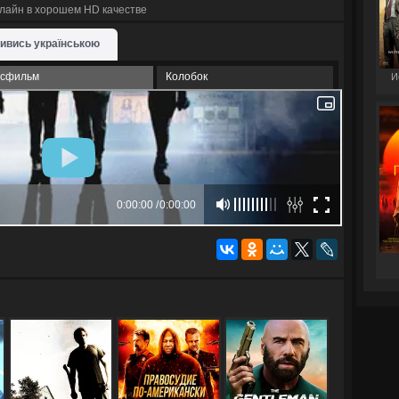
нлайн в хорошем HD качестве
ивись українською
сфильм
Колобок
И