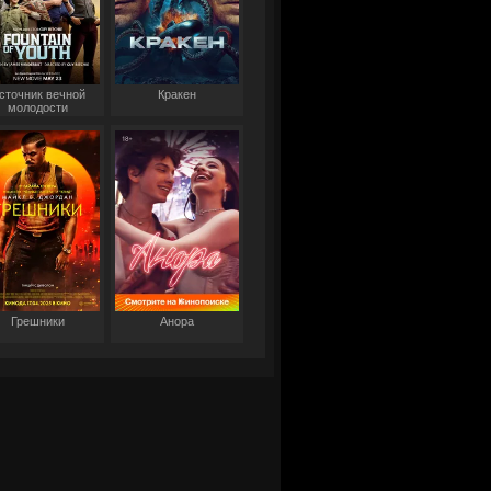
сточник вечной
Кракен
молодости
Грешники
Анора