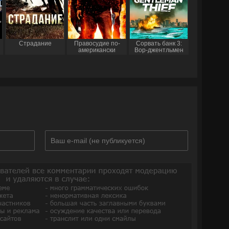
Страдание
Правосудие по-
Сорвать банк 3:
американски
Вор-джентльмен