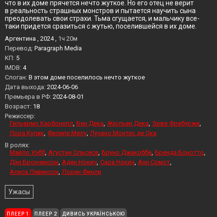
что в их доме прячется нечто жуткое. Но его отец не верит
в реальность страшных монстров и пытается научить сына
преодолевать свои страхи. Тьма сгущается, и мальчику все-
таки придется сразиться с жутью, поселившейся в их доме.
Аргентина , 2024 ,
1ч 20м
Перевод:
Paragraph Media
KП:
5
IMDB:
4
Слоган:
В этом доме поселилось нечто жуткое
Дата выхода:
2024-06-06
Премьера в РФ:
2024-08-01
Возраст:
18
Режиссер:
Гильермо Карбонелл
Бен Дека
Жюльен Дека
Эрве Фребурже
Лора Кулик
Филипе Мелу
Лучано Монтес де Ока
В ролях:
Майло Уэбб
Агустин Ольсесе
Бруно Джакоббе
Бренда Бонотто
Дэн Брончинсон
Аден Нокич
Сара Нокич
Анн Сомот
Алиса Левинсон
Лорен Финли
Ужасы
ПЛЕЕР 1
ПЛЕЕР 2
ДИВИСЬ УКРАЇНСЬКОЮ