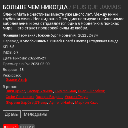
БОЛЬШЕ ЧЕМ НИКОГДА
/ PLUS QUE JAMAIS
Элен и Матье счастливы вместе уже много лет. Между ними
глубокая связь. Неожиданно Элен диагностируют неизлечимое
заболевание, и она отправляется одна в Норвегию в поисках
мира — это станет проверкой силы их любви.
Франция Германия Люксембург Норвегия , 2022 ,
2ч 3м
Перевод:
КолобокСинема УСBack Board Cinema | Студийная Банда
KП:
6.8
IMDB:
6.7
Дата выхода:
2022-05-21
Премьера в РФ:
2023-02-09
Возраст:
18
Режиссер:
Эмили Атеф
В ролях:
Вики Крипс
Гаспар Ульель
Лив Ульман
Бьёрн Флоберг
Софи Ланжевен
Валери Бодсон
Ульрих Тукур
Жереми Барбье Д’Ивер
Aymeric Harter
Марион Кадо
Драмы
Мелодрамы
ПЛЕЕР 1
ПЛЕЕР 2