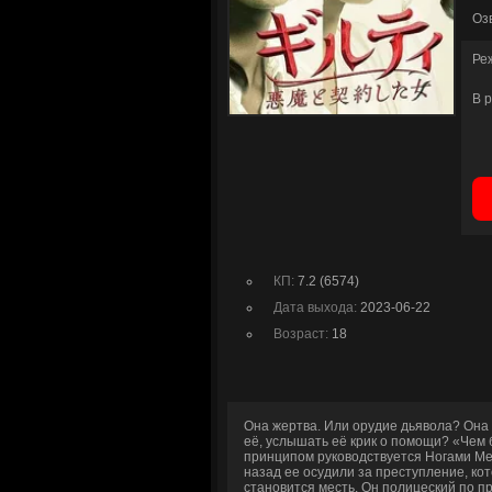
Оз
Ре
В 
КП:
7.2 (6574)
Дата выхода:
2023-06-22
Возраст:
18
Она жертва. Или орудие дьявола? Она
её, услышать её крик о помощи? «Чем
принципом руководствуется Ногами Мей
назад ее осудили за преступление, ко
становится месть. Он полицеский по пр