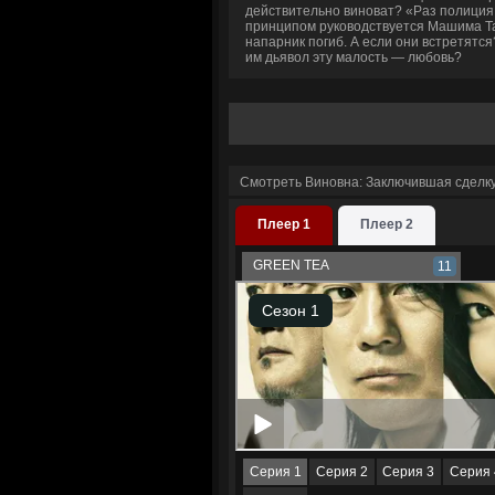
действительно виноват? «Раз полиция 
принципом руководствуется Машима Так
напарник погиб. А если они встретятся
им дьявол эту малость — любовь?
Смотреть Виновна: Заключившая сделку
Плеер 1
Плеер 2
GREEN TEA
11
Серия 1
Серия 2
Серия 3
Серия 