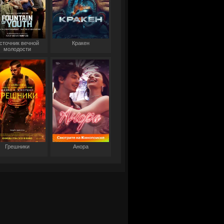
сточник вечной
Кракен
молодости
Грешники
Анора