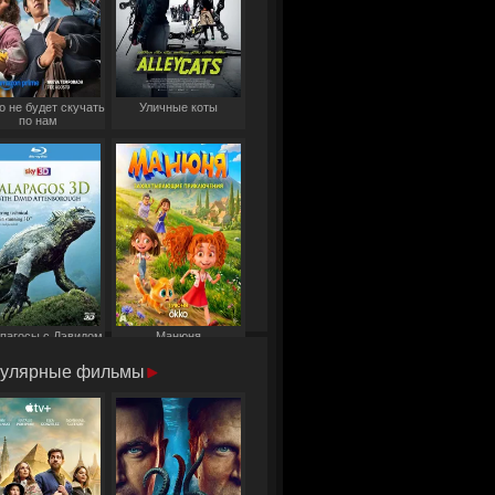
о не будет скучать
Уличные коты
по нам
пагосы с Дэвидом
Манюня
Аттенборо
улярные фильмы