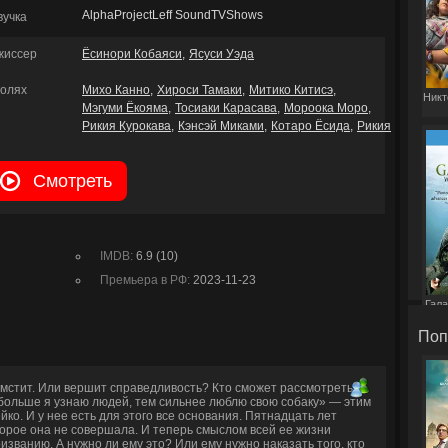
AlphaProjectLeff SoundTVShows
вучка
жиссер
Ёсинори Кобаяси
Ясуси Уэда
ролях
Михо Канно
Хироси Тамаки
Митико Китисэ
Никт
Мэгуми Ёкояма
Тосиаки Карасава
Мороока Моро
Рикия Курокава
Кэнсэй Миками
Котаро Ёсида
Рикия
Смотреть
IMDB:
6.9 (10)
Премьера в РФ:
2023-11-23
Гала
Поп
 мстит. Или вершит справедливость? Кто сможет рассмотреть
 больше я узнаю людей, тем сильнее люблю свою собаку» — этим
ко. И у нее есть для этого все основания. Пятнадцать лет
торое она не совершала. И теперь смыслом всей ее жизни
изванию. А нужно ли ему это? Или ему нужно наказать того, кто