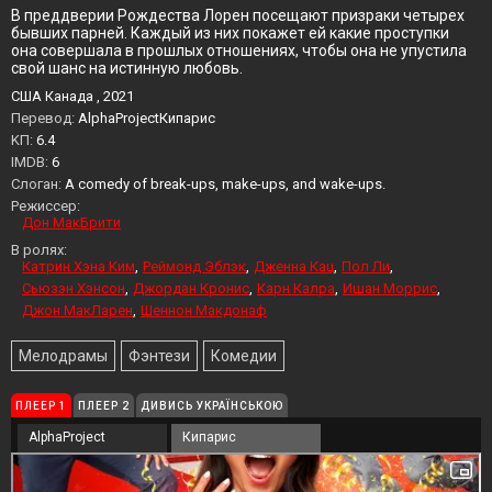
В преддверии Рождества Лорен посещают призраки четырех
бывших парней. Каждый из них покажет ей какие проступки
она совершала в прошлых отношениях, чтобы она не упустила
свой шанс на истинную любовь.
США Канада , 2021
Перевод:
AlphaProjectКипарис
KП:
6.4
IMDB:
6
Слоган:
A comedy of break-ups, make-ups, and wake-ups.
Режиссер:
Дон МакБрити
В ролях:
Катрин Хэна Ким
Реймонд Эблэк
Дженна Кац
Пол Ли
Сьюзэн Хэнсон
Джордан Кронис
Карн Калра
Ишан Моррис
Джон МакЛарен
Шеннон Макдонаф
Мелодрамы
Фэнтези
Комедии
ПЛЕЕР 1
ПЛЕЕР 2
ДИВИСЬ УКРАЇНСЬКОЮ
AlphaProject
Кипарис