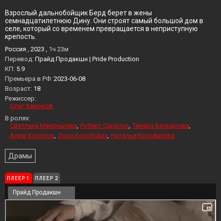
Взрослый дальнобойщик Берд берет в жены
семнадцатилетнюю Дину. Они строят самый большой дом в
селе, который со временем превращается в неприступную
крепость.
Россия , 2023 ,
1ч 23м
Перевод:
Прайд Продакшн | Pride Production
KП:
5.9
Премьера в РФ:
2023-06-08
Возраст:
18
Режиссер:
Олег Хамоков
В ролях:
Светлана Мамрешева
Роберт Саральп
Тамара Балкарова
Алим Хоконов
Лора Коробских
Наталья Козьбанова
Драмы
ПЛЕЕР 1
ПЛЕЕР 2
Прайд Продакшн