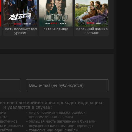
Пусть послужит вам
Я тебя отыщу
Маленький домик в
уроком
прериях