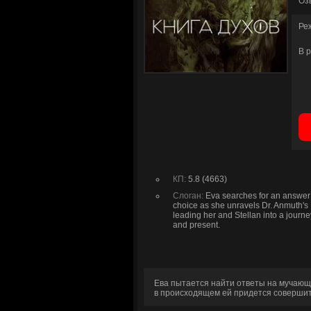
Оз
Ре
В 
КП:
5.8 (4663)
Слоган:
Eva searches for an answer t
choice as she unravels Dr. Anmuth's 
leading her and Stellan into a journe
and present.
Ева пытается найти ответы на мучающи
в происходящем ей придется совершит