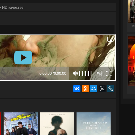
м HD качестве
И