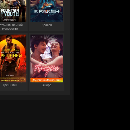
сточник вечной
Кракен
молодости
Грешники
Анора