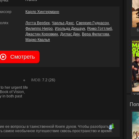
вучка
жиссер
Карло Хинтерманн
ролях
Лотта Вербек
Чарльз Дэнс
Сверрир Гуднасон
Филиппо Нигро
Изольда Дюшаук
Рокко Готтлиб
Б
Джастин Коровкин
Дуглас Дин
Вера Филатова
Марко Квалья
Смотреть
IMDB:
7.2 (26)
o her urgent life
Book of Vision,
У М
y in both past
Поп
е ее вопросы в таинственной Книге духов. Чтобы разобраться
ь самое необычное путешествие сквозь пространство и время.