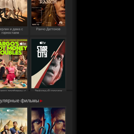
ерлин и дама с
Ранчо Даттонов
горностаем
арго проблемы с
Звёздный городок
деньгами
улярные фильмы