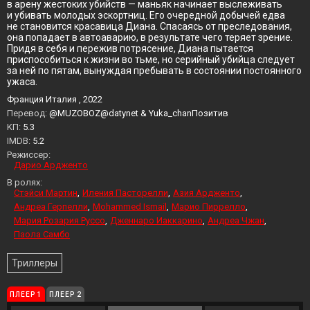
в арену жестоких убийств — маньяк начинает выслеживать
и убивать молодых эскортниц. Его очередной добычей едва
не становится красавица Диана. Спасаясь от преследования,
она попадает в автоаварию, в результате чего теряет зрение.
Придя в себя и пережив потрясение, Диана пытается
приспособиться к жизни во тьме, но серийный убийца следует
за ней по пятам, вынуждая пребывать в состоянии постоянного
ужаса.
Франция Италия , 2022
Перевод:
@MUZOBOZ@datynet & Yuka_chanПозитив
KП:
5.3
IMDB:
5.2
Режиссер:
Дарио Ардженто
В ролях:
Стэйси Мартин
Иления Пасторелли
Азия Ардженто
Андреа Герпелли
Mohammed Ismail
Марио Пиррелло
Мария Розария Руссо
Дженнаро Иаккарино
Андреа Чжан
Паола Самбо
Триллеры
ПЛЕЕР 1
ПЛЕЕР 2