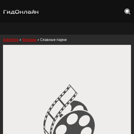
Gidonline
»
Фильмы
» Славные парни