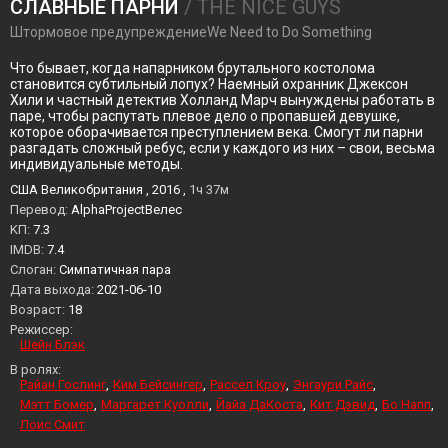
СЛАВНЫЕ ПАРНИ
/ THE NICE GUYS
Штормовое предупреждениеWe Need to Do Something
Что бывает, когда напарником брутального костолома
становится субтильный лопух? Наемный охранник Джексон
Хили и частный детектив Холланд Марч вынуждены работать в
паре, чтобы распутать плевое дело о пропавшей девушке,
которое оборачивается преступлением века. Смогут ли парни
разгадать сложный ребус, если у каждого из них – свои, весьма
индивидуальные методы.
США Великобритания , 2016 ,
1ч 37м
Перевод:
AlphaProjectВелес
KП:
7.3
IMDB:
7.4
Слоган:
Симпатичная пара
Дата выхода:
2021-06-10
Возраст:
18
Режиссер:
Шейн Блэк
В ролях:
Райан Гослинг
Ким Бейсингер
Рассел Кроу
Энгаури Райс
Мэтт Бомер
Маргарет Куолли
Йайа ДаКоста
Кит Дэвид
Бо Напп
Лоис Смит