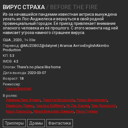
ВИРУС СТРАХА
/ BEFORE THE FIRE
Из-за начавшейся пандемии известная актриса вынуждена
уехать из Лос-Анджелеса и вернуться в свой родной
провинциальный городок. Её приезд привлекает внимание
опасного человека из её прошлого. С этого момента над ней
нависает угроза намного страшнее вируса.
США , 2020 ,
1ч 30м
Перевод:
@MUZOBOZ@datynet | Агапов АнтонEnglishAkimbo
Production
KП:
5.3
IMDB:
4.3
Слоган:
There's no place like home
Дата выхода:
2020-03-07
Возраст:
18
Режиссер:
Чарли Бюхлер
В ролях:
Дженна Линг Адамс
Дакота Моррисей
Райан Виджилант
Джексон Дэвис
Чарльз Хаббелл
М.Дж. Карми
Тим Дрисколл
Карл Джонсон
Мэри Бейдлер Джирен
Лиза Гудман
Триллеры
Драмы
Фантастика