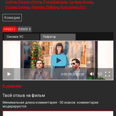
Грегуар Лепренс-Ренге
Луана Байрами
Сандрин Брияр
Уссама Кеддан
Даниель Лебрюн
Александра Рот
Комедии
ПЛЕЕР 1
ПЛЕЕР 2
Синема УС
Пифагор
В закладки
Твой отзыв на фильм
Минимальная длина комментария - 50 знаков. комментарии
модерируются