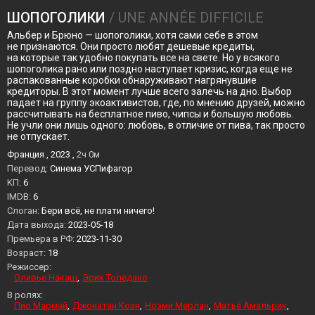
ШОПОГОЛИКИ
/ UNE ANNÉE DIFFICILE
Альбер и Брюно — шопоголики, хотя сами себе в этом
не признаются. Они просто любят дешевые кредиты,
на которые так удобно покупать все на свете. Но у всякого
шопоголика рано или поздно наступает кризис, когда еще не
распакованные коробки обнаруживают нагрянувшие
кредиторы. В этот момент лучше всего залечь на дно. Выбор
падает на группу экоактивистов, где, по мнению друзей, можно
рассчитывать на бесплатное пиво, чипсы и большую любовь.
Не учли они лишь одного: любовь, в отличие от пива, так просто
не отпускает.
Франция , 2023 ,
2ч 0м
Перевод:
Синема УСПифагор
KП:
6
IMDB:
6
Слоган:
Бери всё, не плати ничего!
Дата выхода:
2023-05-18
Премьера в РФ:
2023-11-30
Возраст:
18
Режиссер:
Оливье Накаш
Эрик Толедано
В ролях:
Пио Мармай
Джонатан Коэн
Ноэми Мерлан
Матьё Амальрик