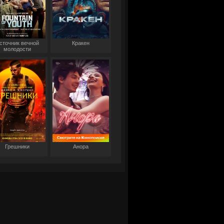
сточник вечной
Кракен
молодости
Грешники
Анора