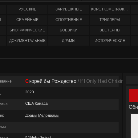
РУССКИЕ
ЗАРУБЕЖНЫЕ
КОРОТКОМЕТРАЖНЫЕ
Я
СЕМЕЙНЫЕ
СПОРТИВНЫЕ
ТРИЛЛЕРЫ
БИОГРАФИЧЕСКИЕ
БОЕВИКИ
ВЕСТЕРНЫ
ДОКУМЕНТАЛЬНЫЕ
ДРАМЫ
ИСТОРИЧЕСКИЕ
Скорей бы Рождество
/ If I Only Had Christmas
звание
2020
д
США Канада
рана
Обн
нр
Драмы
Мелодрамы
емя
IVIAlphaProject