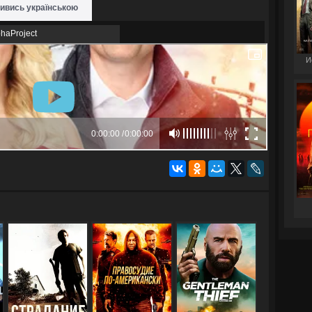
ивись українською
phaProject
И