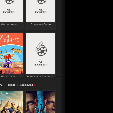
Число зверя
Стерлинг-Поинт
Зигги и Диего
Юго-западные ветры
улярные фильмы