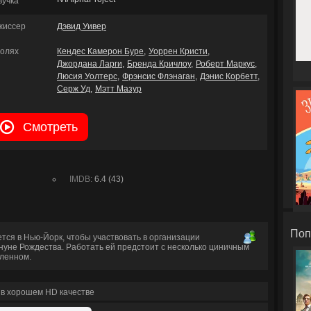
вучка
жиссер
Дэвид Уивер
ролях
Кендес Камерон Буре
Уоррен Кристи
Джордана Ларги
Бренда Кричлоу
Роберт Маркус
Люсия Уолтерс
Фрэнсис Флэнаган
Дэнис Корбетт
Серж Уд
Мэтт Мазур
Смотреть
IMDB:
6.4 (43)
Поп
ся в Нью-Йорк, чтобы участвовать в организации
нуне Рождества. Работать ей предстоит с несколько циничным
ленном.
 в хорошем HD качестве