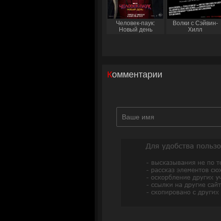
Человек-паук:
Волки с Сэйвин-
Новый день
Хилл
Комментарии