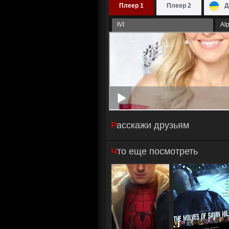
Плеер 1
Плеер 2
Д
IVI
Al
Расскажи друзьям
Что еще посмотреть