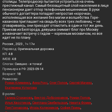
столицы. Телепродюсер пытается устроиться на очень
престижный канал. Самый беззащитный слой населения в лице
пенсионерки дает отпор телефонным мошенникам. В руки
обычного догситтера попадает непростая «корочка»,
исполняющая все желания без магии и волшебства. Горе-
казанова приглашает на свадьбу всех трех любовниц — не
сговариваясь, они приходят отомстить в один и тот же день.
Приехав из Белгорода, девушка снимает блог про Москву
и назначает встречу с гидом — коренным москвичом, но все
идет не по плану.
Россия , 2023 ,
1ч 17м
Перевод:
Оригинальная дорожка
KП:
4.8
IMDB:
4.8
Слоган:
Смешно - и точка!
Премьера в РФ:
2023-09-14
Возраст:
18
Режиссер:
Роман Клименко
Анна Рокс
Олег Попов
Сергей Мачехо
Екатерина Устюгова
В ролях:
Галина Стаханова
Виктор Добронравов
Роман Попов
Илья Хвостиков
Светлана Свибильская
Никита Фомин
Лия Гончарова
Игорь Колесников
София Принц