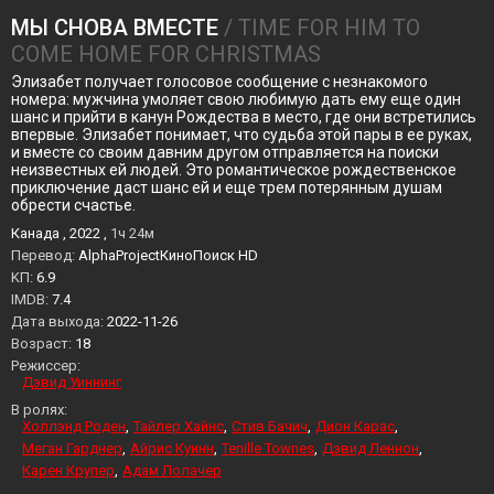
МЫ СНОВА ВМЕСТЕ
/ TIME FOR HIM TO
COME HOME FOR CHRISTMAS
Элизабет получает голосовое сообщение с незнакомого
номера: мужчина умоляет свою любимую дать ему еще один
шанс и прийти в канун Рождества в место, где они встретились
впервые. Элизабет понимает, что судьба этой пары в ее руках,
и вместе со своим давним другом отправляется на поиски
неизвестных ей людей. Это романтическое рождественское
приключение даст шанс ей и еще трем потерянным душам
обрести счастье.
Канада , 2022 ,
1ч 24м
Перевод:
AlphaProjectКиноПоиск HD
KП:
6.9
IMDB:
7.4
Дата выхода:
2022-11-26
Возраст:
18
Режиссер:
Дэвид Уиннинг
В ролях:
Холлэнд Роден
Тайлер Хайнс
Стив Бачич
Дион Карас
Меган Гарднер
Айрис Куинн
Tenille Townes
Дэвид Леннон
Карен Крупер
Адам Лолачер