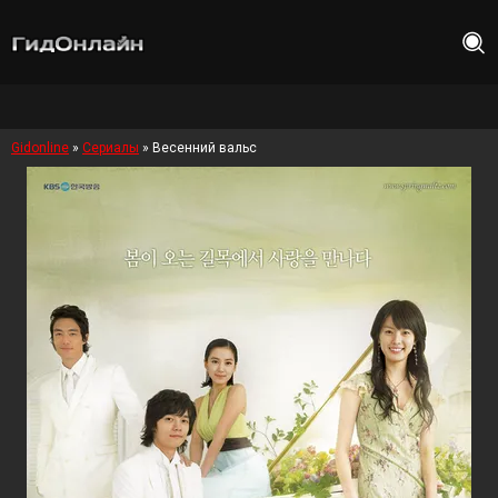
Gidonline
»
Сериалы
» Весенний вальс