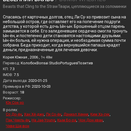
Beasts that Cling to the StrawТвари, цепляющиеся за соломинки
Спасаясь от карточных долгов, отец Ли Су-хо привозит сына на
небольшой остров, где оставляет его на попечение подруги
детства, у которой есть дочь Ын-ын. Брошенный отцом парень
замыкается в себе. Его заледеневшее сердечко смогла тронуть
Ын-ён, и постепенно дети становятся настоящими друзьями.
Ын-ён больна, ей нужна операция, и необходимая сумма почти
собрана. Беда приходит, когда вернувшийся папаша крадет
деньги, предназначенные для лечения девочки.
Корея Южная , 2006 ,
1ч 48м
Перевод:
КолобокBonsai StudioPortuguesПозитив
KП:
7.3
IMDB:
7.5
Дата выхода:
2020-01-25
Премьера в РФ:
2020-10-03
Возраст:
18
Режиссер:
Юн Сок-хо
В ролях:
Со До-ён
Хан Хё-джу
Ли Со-ён
Дэниэл Хенни
Ким Хэ-сук
Пак Чхиль-ён
Ha Jae-Young
Кым Бо-ра
Чон Дон-хван
Чхве Щи-вон