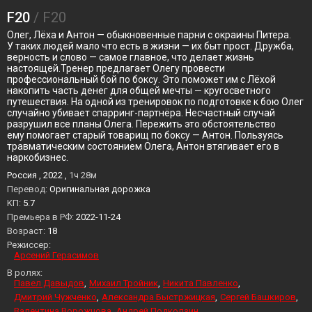
F20
/ F20
Олег, Лёха и Антон — обыкновенные парни с окраины Питера.
У таких людей мало что есть в жизни — их быт прост. Дружба,
верность и слово — самое главное, что делает жизнь
настоящей.Тренер предлагает Олегу провести
профессиональный бой по боксу. Это поможет им с Лёхой
накопить часть денег для общей мечты — кругосветного
путешествия. На одной из тренировок по подготовке к бою Олег
случайно убивает спарринг-партнёра. Несчастный случай
разрушил все планы Олега. Пережить это обстоятельство
ему помогает старый товарищ по боксу — Антон. Пользуясь
травматическим состоянием Олега, Антон втягивает его в
наркобизнес.
Россия , 2022 ,
1ч 28м
Перевод:
Оригинальная дорожка
KП:
5.7
Премьера в РФ:
2022-11-24
Возраст:
18
Режиссер:
Арсений Герасимов
В ролях:
Павел Давыдов
Михаил Тройник
Никита Павленко
Дмитрий Чужченко
Александра Быстржицкая
Сергей Башкиров
Валентина Ворожцова
Андрей Подколзин