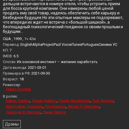
дельцов встречаются в номере отеля, чтобы устроить прием
для босса крупной компании. Они намерены любой ценой
продать ему свой товар, надеясь обеспечить себе карьеру и
безбедное будущее.Но эти опытные маклеры не подозревают,
что впереди их ждет не встреча с «большой шишкой», а
беспощадный психологический поединок со своим прошлым и
будущим…
США , 1999 ,
1ч 42м
Перевод:
EnglishAlphaProjectPazl VoiceiTunesPortuguesСинема УС
KП:
7
IMDB:
6.5
Слоган:
Их основной инстинкт – желание заработать
Дата выхода:
2021-03-01
Премьера в РФ:
2021-09-30
Возраст:
18
Режиссер:
Джон Суонбек
В ролях:
Кевин Спейси
Дэнни ДеВито
Питер Фачинелли
Пол Доусон
Кристофер Донахью
Рон Комора
Фрэнк Л. Мессина
Джордж Ф. Миллер
Джен Тейлор
Драмы