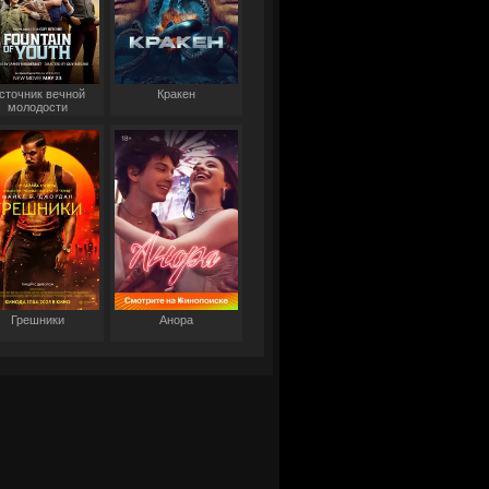
сточник вечной
Кракен
молодости
Грешники
Анора