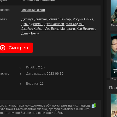
вучка
жиссер
Масаюки Отиаи
ролях
Джошуа Джексон
Рэйчел Тейлор
Мэгуми Окина
Дэвид Денман
Джон Хенсли
Мая Хадзэн
Гала
Джеймс Кайсон Ли
Ёсико Миядзаки
Кэи Ямамото
Дэйзи Беттс
Смотреть
IMDB:
5.2 (8)
е, что
Дата выхода:
2023-06-30
Я д
э
Возраст:
12
Поп
го случая, пара молодоженов обнаруживает на них пугающие
 это может быть взаимосвязано, супруги пытаются выяснить
т, что лучше бы они не лезли в эти тайны.