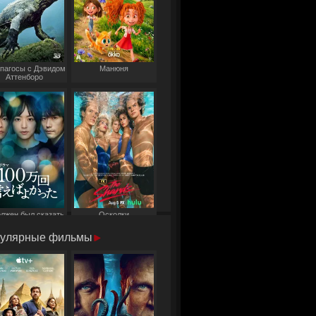
пагосы с Дэвидом
Манюня
Аттенборо
олжен был сказать
Осколки
то миллион раз
улярные фильмы