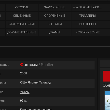
РУССКИЕ
ЗАРУБЕЖНЫЕ
КОРОТКОМЕТРАЖНЫЕ
Я
СЕМЕЙНЫЕ
СПОРТИВНЫЕ
ТРИЛЛЕРЫ
БИОГРАФИЧЕСКИЕ
БОЕВИКИ
ВЕСТЕРНЫ
ДОКУМЕНТАЛЬНЫЕ
ДРАМЫ
ИСТОРИЧЕСКИЕ
Фантомы
/ Shutter
звание
2008
д
США Япония Таиланд
рана
Обн
нр
Ужасы
96 м.
емя
Полное дублирование