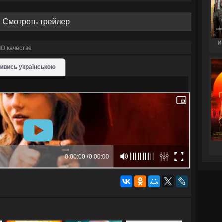
Смотреть трейлер
И
D качестве
ивись українською