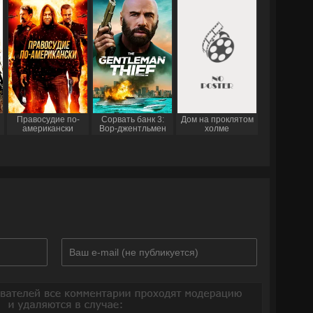
Правосудие по-
Сорвать банк 3:
Дом на проклятом
американски
Вор-джентльмен
холме