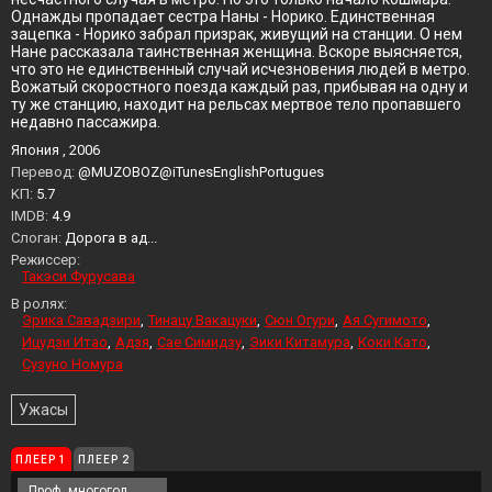
Однажды пропадает сестра Наны - Норико. Единственная
зацепка - Норико забрал призрак, живущий на станции. О нем
Нане рассказала таинственная женщина. Вскоре выясняется,
что это не единственный случай исчезновения людей в метро.
Вожатый скоростного поезда каждый раз, прибывая на одну и
ту же станцию, находит на рельсах мертвое тело пропавшего
недавно пассажира.
Япония , 2006
Перевод:
@MUZOBOZ@iTunesEnglishPortugues
KП:
5.7
IMDB:
4.9
Слоган:
Дорога в ад...
Режиссер:
Такэси Фурусава
В ролях:
Эрика Савадзири
Тинацу Вакацуки
Сюн Огури
Ая Сугимото
Ицудзи Итао
Адзя
Сае Симидзу
Эики Китамура
Коки Като
Сузуно Номура
Ужасы
ПЛЕЕР 1
ПЛЕЕР 2
Проф. многоголосый