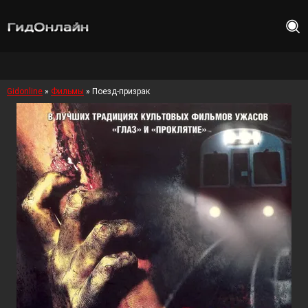
Gidonline
»
Фильмы
» Поезд-призрак