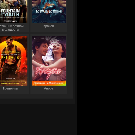
сточник вечной
Кракен
молодости
Грешники
Анора