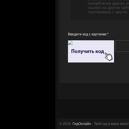
Введите код с картинки:
*
© 2016
ГидОнлайн
- Твой гид в мире кино!