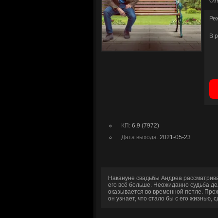
Оз
Ре
В 
КП:
6.9 (7972)
Дата выхода:
2021-05-23
Накануне свадьбы Андреа рассматрива
его всё больше. Неожиданно судьба 
оказывается во временной петле. Прож
он узнает, что стало бы с его жизнью, 