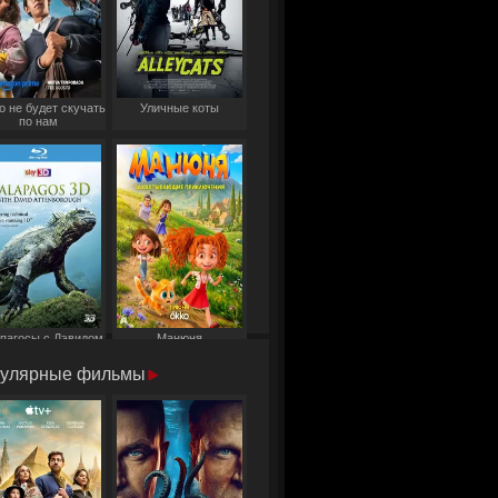
о не будет скучать
Уличные коты
по нам
пагосы с Дэвидом
Манюня
Аттенборо
улярные фильмы