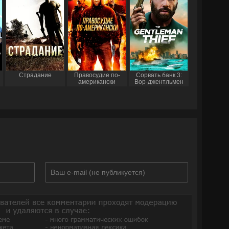
Страдание
Правосудие по-
Сорвать банк 3:
американски
Вор-джентльмен