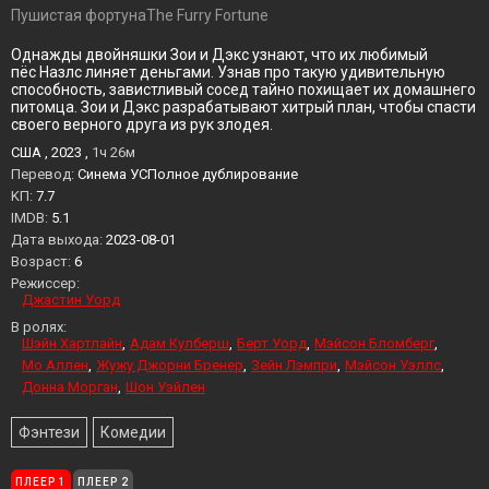
Пушистая фортунаThe Furry Fortune
Однажды двойняшки Зои и Дэкс узнают, что их любимый
пёс Назлс линяет деньгами. Узнав про такую удивительную
способность, завистливый сосед тайно похищает их домашнего
питомца. Зои и Дэкс разрабатывают хитрый план, чтобы спасти
своего верного друга из рук злодея.
США , 2023 ,
1ч 26м
Перевод:
Синема УСПолное дублирование
KП:
7.7
IMDB:
5.1
Дата выхода:
2023-08-01
Возраст:
6
Режиссер:
Джастин Уорд
В ролях:
Шэйн Хартлайн
Адам Кулберш
Берт Уорд
Мэйсон Бломберг
Мо Аллен
Жужу Джорни Бренер
Зейн Лэмпри
Мэйсон Уэллс
Донна Морган
Шон Уэйлен
Фэнтези
Комедии
ПЛЕЕР 1
ПЛЕЕР 2