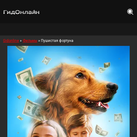
Gidonline
»
Фильмы
» Пушистая фортуна