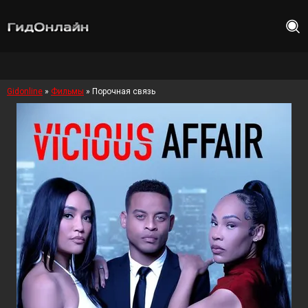
Gidonline
»
Фильмы
» Порочная связь