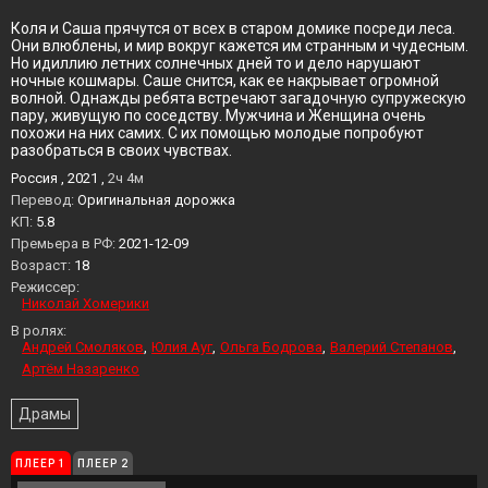
Коля и Саша прячутся от всех в старом домике посреди леса.
Они влюблены, и мир вокруг кажется им странным и чудесным.
Но идиллию летних солнечных дней то и дело нарушают
ночные кошмары. Саше снится, как ее накрывает огромной
волной. Однажды ребята встречают загадочную супружескую
пару, живущую по соседству. Мужчина и Женщина очень
похожи на них самих. С их помощью молодые попробуют
разобраться в своих чувствах.
Россия , 2021 ,
2ч 4м
Перевод:
Оригинальная дорожка
KП:
5.8
Премьера в РФ:
2021-12-09
Возраст:
18
Режиссер:
Николай Хомерики
В ролях:
Андрей Смоляков
Юлия Ауг
Ольга Бодрова
Валерий Степанов
Артём Назаренко
Драмы
ПЛЕЕР 1
ПЛЕЕР 2