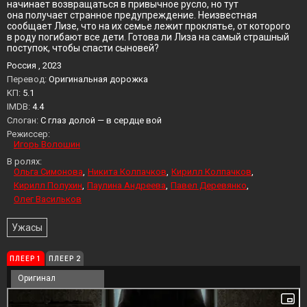
начинает возвращаться в привычное русло, но тут
она получает странное предупреждение. Неизвестная
сообщает Лизе, что на их семье лежит проклятье, от которого
в роду погибают все дети. Готова ли Лиза на самый страшный
поступок, чтобы спасти сыновей?
Россия , 2023
Перевод:
Оригинальная дорожка
KП:
5.1
IMDB:
4.4
Слоган:
С глаз долой — в сердце вой
Режиссер:
Игорь Волошин
В ролях:
Ольга Симонова
Никита Колпачков
Кирилл Колпачков
Кирилл Полухин
Паулина Андреева
Павел Деревянко
Олег Васильков
Ужасы
ПЛЕЕР 1
ПЛЕЕР 2
Оригинал