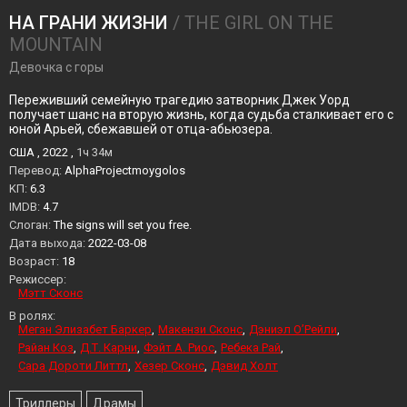
НА ГРАНИ ЖИЗНИ
/ THE GIRL ON THE
MOUNTAIN
Девочка с горы
Переживший семейную трагедию затворник Джек Уорд
получает шанс на вторую жизнь, когда судьба сталкивает его с
юной Арьей, сбежавшей от отца-абьюзера.
США , 2022 ,
1ч 34м
Перевод:
AlphaProjectmoygolos
KП:
6.3
IMDB:
4.7
Слоган:
The signs will set you free.
Дата выхода:
2022-03-08
Возраст:
18
Режиссер:
Мэтт Сконс
В ролях:
Меган Элизабет Баркер
Макензи Сконс
Дэниэл О’Рейли
Райан Коз
Д.Т. Карни
Фэйт А. Риос
Ребека Рай
Сара Дороти Литтл
Хезер Сконс
Дэвид Холт
Триллеры
Драмы