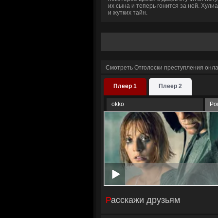
их сына и теперь гонится за ней. Хули
и жутких тайн.
Смотреть Отголоски преступления онла
Плеер 1
Плеер 2
okko
Po
Расскажи друзьям