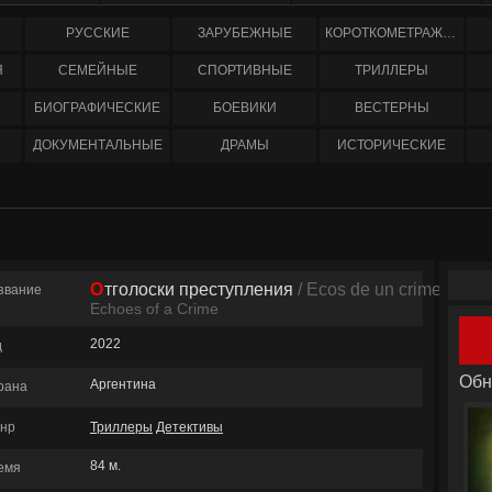
РУССКИЕ
ЗАРУБЕЖНЫЕ
КОРОТКОМЕТРАЖНЫЕ
Я
СЕМЕЙНЫЕ
СПОРТИВНЫЕ
ТРИЛЛЕРЫ
БИОГРАФИЧЕСКИЕ
БОЕВИКИ
ВЕСТЕРНЫ
ДОКУМЕНТАЛЬНЫЕ
ДРАМЫ
ИСТОРИЧЕСКИЕ
Отголоски преступления
/ Ecos de un crimen
звание
Echoes of a Crime
2022
д
Обн
Аргентина
рана
нр
Триллеры
Детективы
84 м.
емя