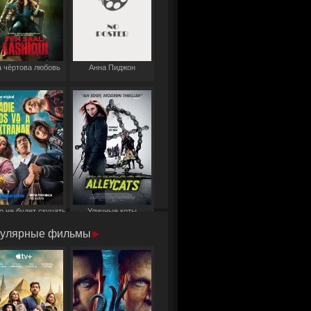
 чёртова любовь
Анна Пиджон
о не будет скучать
Уличные коты
по нам
улярные фильмы