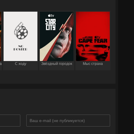
а
С ходу
Звёздный городок
Мыс страха