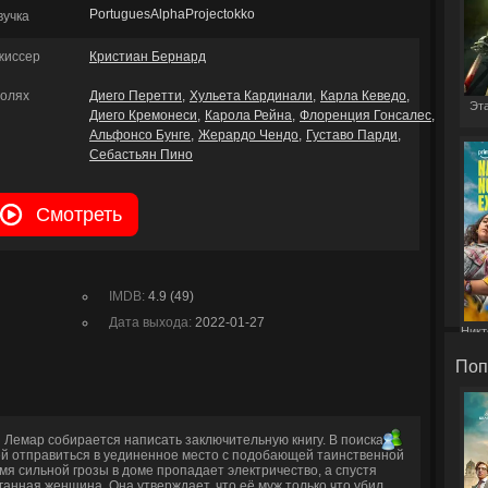
PortuguesAlphaProjectokko
вучка
жиссер
Кристиан Бернард
ролях
Диего Перетти
Хульета Кардинали
Карла Кеведо
Эта
Диего Кремонеси
Карола Рейна
Флоренция Гонсалес
Альфонсо Бунге
Жерардо Чендо
Густаво Парди
Себастьян Пино
Смотреть
IMDB:
4.9 (49)
Дата выхода:
2022-01-27
Никт
Поп
 Лемар собирается написать заключительную книгу. В поисках
ей отправиться в уединенное место с подобающей таинственной
мя сильной грозы в доме пропадает электричество, а спустя
ганная женщина. Она утверждает, что её муж только что убил