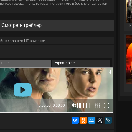
ана ждет адская ночь, которая погрузит его в бездну опасностей
Смотреть трейлер
И
йн в хорошем HD качестве
rtugues
AlphaProject