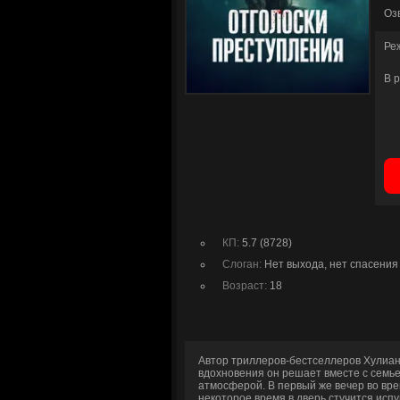
Оз
Ре
В 
КП:
5.7 (8728)
Слоган:
Нет выхода, нет спасения
Возраст:
18
Автор триллеров-бестселлеров Хулиан
вдохновения он решает вместе с семь
атмосферой. В первый же вечер во вре
некоторое время в дверь стучится испу