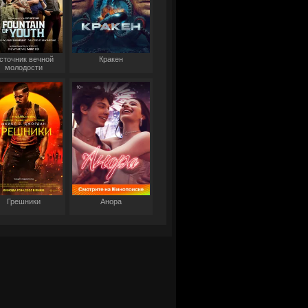
сточник вечной
Кракен
молодости
Грешники
Анора