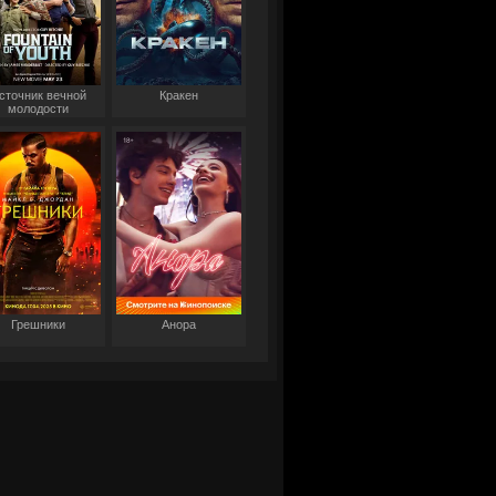
сточник вечной
Кракен
молодости
Грешники
Анора