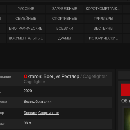
РУССКИЕ
ЗАРУБЕЖНЫЕ
КОРОТКОМЕТРАЖНЫЕ
Я
СЕМЕЙНЫЕ
СПОРТИВНЫЕ
ТРИЛЛЕРЫ
БИОГРАФИЧЕСКИЕ
БОЕВИКИ
ВЕСТЕРНЫ
ДОКУМЕНТАЛЬНЫЕ
ДРАМЫ
ИСТОРИЧЕСКИЕ
Октагон: Боец vs Рестлер
/ Cagefighter
звание
Cagefighter
2020
д
Обн
Великобритания
рана
нр
Боевики
Спортивные
98 м.
емя