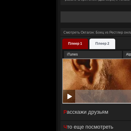
Смотреть Октагон: Боец vs Рестлер онл
Плеер 1
Плеер 2
iTunes
Al
Расскажи друзьям
Что еще посмотреть