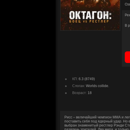
Оз
Ре
В 
КП:
6.3 (8749)
Слоган:
Worlds collide.
Возраст:
18
Рисс – величайший чемпион ММА и леген
поставить себя под ядерный удар. Но 
выбран знаменитый рестлер Рэнди Стоу
развлечь зрителей. Два мира, и только