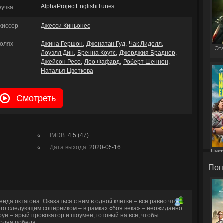
AlphaProjectEnglishiTunes
вучка
жиссер
Джесси Киньонес
ролях
Джина Гершон
Джонатан Гуд
Чак Лиделл
Эта
Лоуэлл Дин
Бренна Коутс
Джорджия Браднер
Джейсон Ресо
Лео Фафард
Роберт Шеннон
Наталья Цветкова
Смотреть
IMDB:
4.5 (47)
Дата выхода:
2020-05-16
Никт
Поп
да октагона. Оказаться с ним в одной клетке – все равно что
его следующим соперником – в рамках «боя века» – неожиданно
н – ярый провокатор и шоумен, готовый на всё, чтобы
 одна победа.