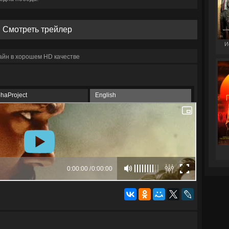
Смотреть трейлер
И
айн в хорошем HD качестве
phaProject
English