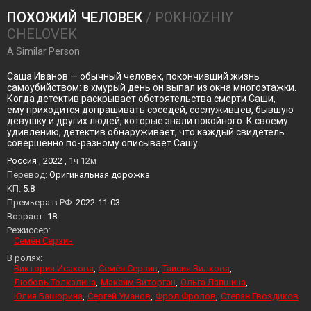
ПОХОЖИЙ ЧЕЛОВЕК
/ POKHOZHIY
CHELOVEK
A Similar Person
Саша Иванов — обычный человек, покончивший жизнь
самоубийством: в хмурый день он выпал из окна многоэтажки.
Когда детектив раскрывает обстоятельства смерти Саши,
ему приходится допрашивать соседей, сослуживцев, бывшую
девушку и других людей, которые знали покойного. К своему
удивлению, детектив обнаруживает, что каждый свидетель
совершенно по-разному описывает Сашу.
Россия , 2022 ,
1ч 12м
Перевод:
Оригинальная дорожка
KП:
5.8
Премьера в РФ:
2022-11-03
Возраст:
18
Режиссер:
Семён Серзин
В ролях:
Виктория Исакова
Семён Серзин
Таисия Вилкова
Любовь Толкалина
Максим Виторган
Ольга Лапшина
Юлия Башорина
Сергей Уманов
Фрол Фролов
Степан Гвоздиков