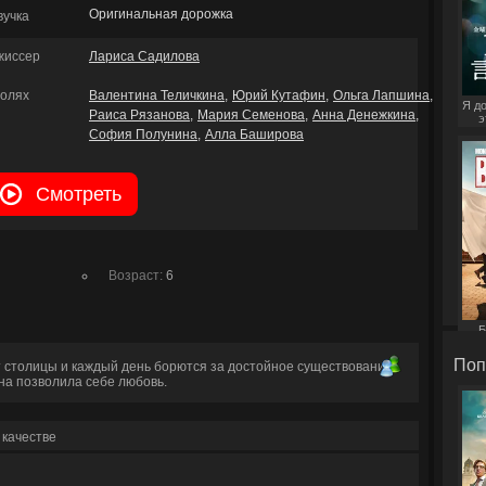
Оригинальная дорожка
вучка
жиссер
Лариса Садилова
ролях
Валентина Теличкина
Юрий Кутафин
Ольга Лапшина
Я д
Раиса Рязанова
Мария Семенова
Анна Денежкина
э
София Полунина
Алла Баширова
Смотреть
Возраст:
6
Б
Поп
столицы и каждый день борются за достойное существование.
она позволила себе любовь.
 качестве