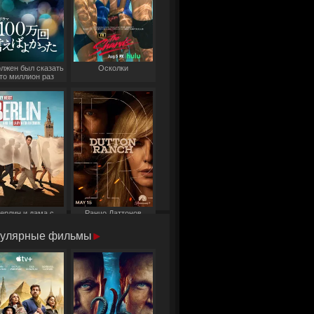
олжен был сказать
Осколки
то миллион раз
ерлин и дама с
Ранчо Даттонов
горностаем
улярные фильмы