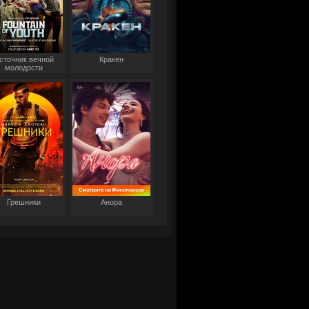
сточник вечной
Кракен
молодости
Грешники
Анора