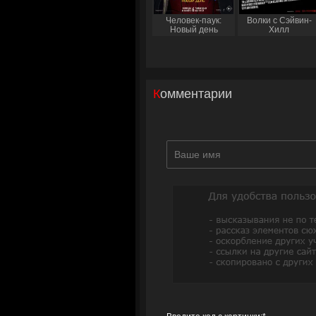
Человек-паук:
Волки с Сэйвин-
Новый день
Хилл
Комментарии