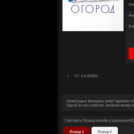
Оз
Ре
В 
КП:
6.8 (8390)
Немолодые женщины живут вдалеке от 
Одной из них повезло: вопреки всему 
Смотреть Огород онлайн в хорошем HD
Плеер 1
Плеер 2